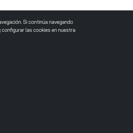
navegación. Si continúa navegando
configurar las cookies en nuestra
Enviar
S
EMPRESA
lantas
Casos de éxito