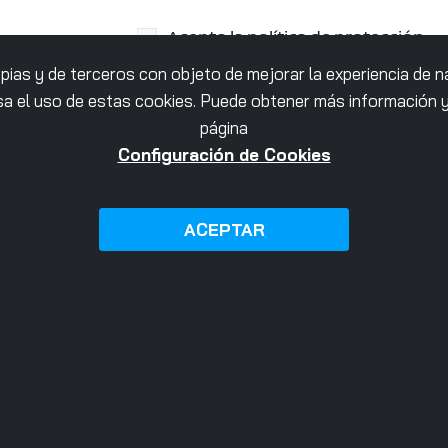
Acepto la
política de protección
de datos
y la de
cookies
ropias y de terceros con objeto de mejorar la experiencia de 
a el uso de estas cookies. Puede obtener más información y 
página
Configuración de Cookies
ACEPTAR
SECTORES
SOLUCIONE
MH & BE
Talleres y P