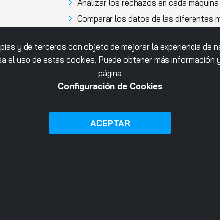
Analizar los rechazos en cada máquina 
Comparar los datos de las diferentes má
Desplegar una pantalla en planta para q
ropias y de terceros con objeto de mejorar la experiencia de 
actual.
a el uso de estas cookies. Puede obtener más información y 
Analizar las tendencias de las diferent
página
Gracias a la tecnología Cloud, hemos desa
Configuración de Cookies
(semanal, mensual) con la información agr
la máquina.
ACEPTAR