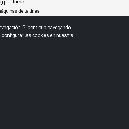
y por turno.
quinas de la línea.
ue los operarios tengan una visión del ritmo
navegación. Si continúa navegando
configurar las cookies en nuestra
es fuerzas.
rrollado el envío de informes periódicos
egada sobre la producción y la condición de