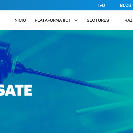
I+D
BLOG
INICIO
PLATAFORMA IIOT
SECTORES
HAZ
SATE