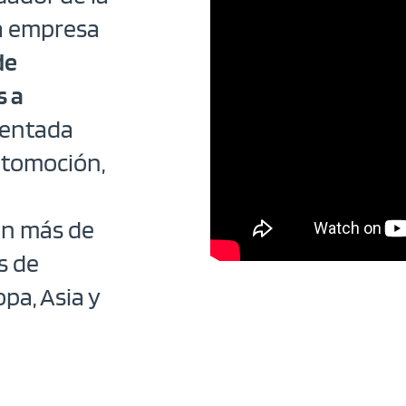
la empresa
de
s a
rientada
utomoción,
on más de
s de
pa, Asia y