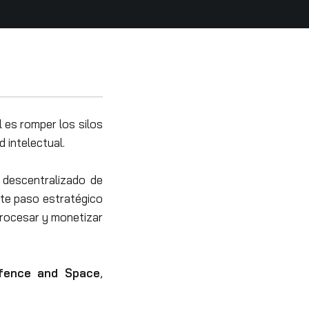
l es romper los silos
 intelectual.
 descentralizado de
ste paso estratégico
procesar y monetizar
efence and Space
,