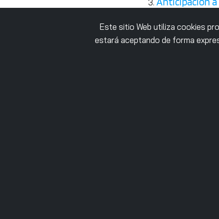
Anticipación a
Este sitio Web utiliza cookies p
Normativas como 
estará aceptando de forma expres
datos. Estar aline
tecnológico (
vendo
proveedor de nube u
Hacia una
Con la incorporac
herramientas neces
industrial permanec