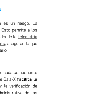
a
n es un riesgo. La
. Esto permite a los
donde la
telemetría
hts
, asegurando que
rio.
a de cada componente
e Gaia-X
facilita la
r la verificación de
inistrativa de las