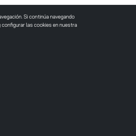
navegación. Si continúa navegando
ad y el acceso a los
configurar las cookies en nuestra
evitando el bloqueo
ependientemente del
na
mos al mercado las
 soberanía del dato