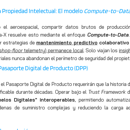
a Propiedad Intelectual: El modelo
Compute-to-Dat
el aeroespacial, compartir datos brutos de producció
ia-X resuelve esto mediante el enfoque
Compute-to-Data
ar estrategias de
mantenimiento predictivo
colaborativo
shop-floor
telemetry) permanece local
. Solo viajan los
insig
riales nunca abandonan el perímetro de seguridad del propieta
 Pasaporte Digital de Producto (DPP)
l Pasaporte Digital de Producto requerirán que la histori
ificable durante décadas. Operar bajo el
Trust Framework
d
elos Digitales" interoperables
, permitiendo automatiza
nas de suministro complejas y reduciendo la carga adm