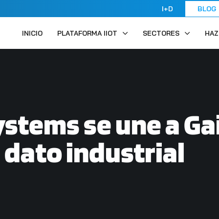
I+D
BLOG
INICIO
PLATAFORMA IIOT
SECTORES
HAZ
stems se une a Ga
 dato industrial